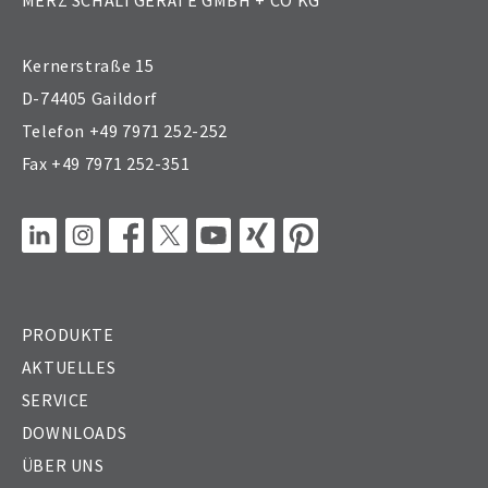
Kompakt­
Nocken­
schalter
schalter
Kernerstraße 15
D-74405 Gaildorf
Telefon +49 7971 252-252
Branchen­
Fax +49 7971 252-351
USPA-
spezif.
Schalter
Sonder­
lösungen
LinkedIn
Instagram
Facebook
X
YouTube
XING
Pinterest
PRODUKTE
AKTUELLES
SERVICE
DOWNLOADS
ÜBER UNS