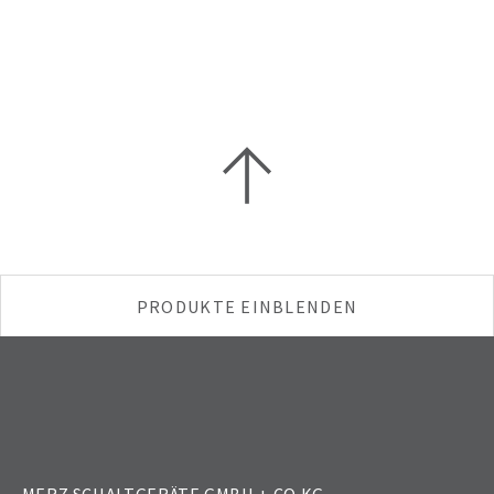
PRODUKTE EINBLENDEN
Reparatur- &
DC-
Wartungs­
Schalter
Zur
schalter
Startseite
MERZ SCHALTGERÄTE GMBH + CO KG