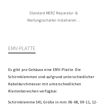
Den gesteckten Schaltereinsatz einfach
Schirmklammern auf das Kabel stecken
Die passende Einlegeplatte zur Hand
Platte ohne Schirmklammern in den
Schaltereinsatz aufstecken ...
Standard MERZ Reparatur- &
Kabelverschraubungen /
Kabel einführen ...
Gehäuseserie I1N
FERTIG!
und mit der Platte verschrauben, Schalter
Wartungsschalter installieren ...
Kabeleinführungen montieren
Gehäuseboden einlegen...
nehmen und aufbiegen ...
entnehmen ...
anschließen und
EMV-PLATTE
Es gibt pro Gehäuse eine EMV-Platte. Die
Schirmklemmen sind aufgrund unterschiedlicher
Kabeldurchmesser mit unterschiedlichen
Klemmbereichen verfügbar.
Schirmklemme SKL Größe in mm: 06-08, 09-11, 12-